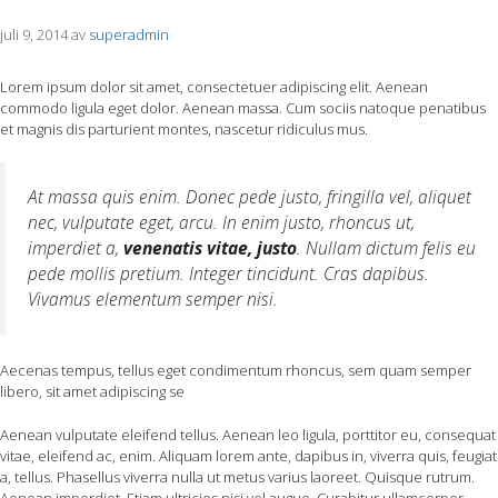
juli 9, 2014
av
superadmin
Lorem ipsum dolor sit amet, consectetuer adipiscing elit. Aenean
commodo ligula eget dolor. Aenean massa. Cum sociis natoque penatibus
et magnis dis parturient montes, nascetur ridiculus mus.
At massa quis enim. Donec pede justo, fringilla vel, aliquet
nec, vulputate eget, arcu. In enim justo, rhoncus ut,
imperdiet a,
venenatis vitae, justo
. Nullam dictum felis eu
pede mollis pretium. Integer tincidunt. Cras dapibus.
Vivamus elementum semper nisi.
Aecenas tempus, tellus eget condimentum rhoncus, sem quam semper
libero, sit amet adipiscing se
Aenean vulputate eleifend tellus. Aenean leo ligula, porttitor eu, consequat
vitae, eleifend ac, enim. Aliquam lorem ante, dapibus in, viverra quis, feugiat
a, tellus. Phasellus viverra nulla ut metus varius laoreet. Quisque rutrum.
Aenean imperdiet. Etiam ultricies nisi vel augue. Curabitur ullamcorper