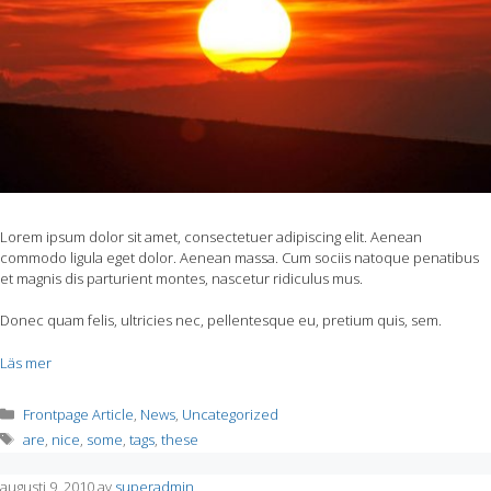
Lorem ipsum dolor sit amet, consectetuer adipiscing elit. Aenean
commodo ligula eget dolor. Aenean massa. Cum sociis natoque penatibus
et magnis dis parturient montes, nascetur ridiculus mus.
Donec quam felis, ultricies nec, pellentesque eu, pretium quis, sem.
Läs mer
Kategorier
Frontpage Article
,
News
,
Uncategorized
Etiketter
are
,
nice
,
some
,
tags
,
these
augusti 9, 2010
av
superadmin