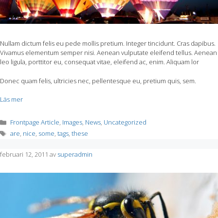
Nullam dictum felis eu pede mollis pretium. Integer tincidunt. Cras dapibus.
Vivamus elementum semper nisi. Aenean vulputate eleifend tellus. Aenean
leo ligula, porttitor eu, consequat vitae, eleifend ac, enim. Aliquam lor
Donec quam felis, ultricies nec, pellentesque eu, pretium quis, sem.
Läs mer
Kategorier
Frontpage Article
,
Images
,
News
,
Uncategorized
Etiketter
are
,
nice
,
some
,
tags
,
these
februari 12, 2011
av
superadmin