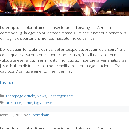
Lorem ipsum dolor sit amet, consectetuer adipiscing elit. Aenean
commodo ligula eget dolor. Aenean massa. Cum sociis natoque penatibus
et magnis dis parturient montes, nascetur ridiculus mus.
Donec quam felis, ultricies nec, pellentesque eu, pretium quis, sem. Nulla
consequat massa quis enim. Donec pede justo, fringilla vel, aliquet nec,
vulputate eget, arcu. In enim justo, rhoncus ut, imperdiet a, venenatis vitae,
justo. Nullam dictum felis eu pede mollis pretium. Integer tincidunt. Cras
dapibus. Vivamus elementum semper nisi.
Läs mer
Kategorier
Frontpage Article
,
News
,
Uncategorized
Etiketter
are
,
nice
,
some
,
tags
,
these
mars 28, 2011
av
superadmin
Lorem ipsum dolor sit amet, consectetuer adipiscing elit. Aenean