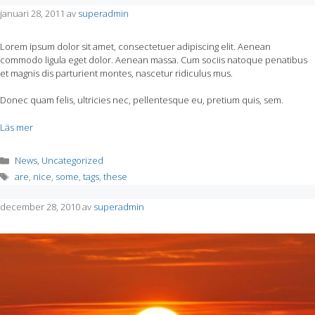
januari 28, 2011
av
superadmin
Lorem ipsum dolor sit amet, consectetuer adipiscing elit. Aenean
commodo ligula eget dolor. Aenean massa. Cum sociis natoque penatibus
et magnis dis parturient montes, nascetur ridiculus mus.
Donec quam felis, ultricies nec, pellentesque eu, pretium quis, sem.
Läs mer
Kategorier
News
,
Uncategorized
Etiketter
are
,
nice
,
some
,
tags
,
these
december 28, 2010
av
superadmin