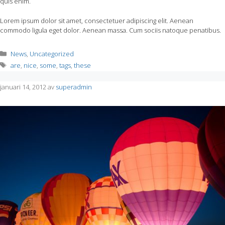
quis enim.
Lorem ipsum dolor sit amet, consectetuer adipiscing elit. Aenean
commodo ligula eget dolor. Aenean massa. Cum sociis natoque penatibus.
Kategorier
News
,
Uncategorized
Etiketter
are
,
nice
,
some
,
tags
,
these
januari 14, 2012
av
superadmin