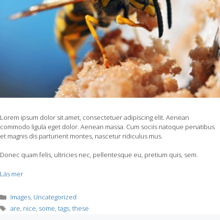
Lorem ipsum dolor sit amet, consectetuer adipiscing elit. Aenean
commodo ligula eget dolor. Aenean massa. Cum sociis natoque penatibus
et magnis dis parturient montes, nascetur ridiculus mus.
Donec quam felis, ultricies nec, pellentesque eu, pretium quis, sem.
Läs mer
Kategorier
Images
,
Uncategorized
Etiketter
are
,
nice
,
some
,
tags
,
these