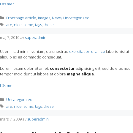
Läs mer
Kategorier
Frontpage Article
,
Images
,
News
,
Uncategorized
Etiketter
are
,
nice
,
some
,
tags
,
these
maj 7, 2010
av
superadmin
Ut enim ad minim veniam, quis nostrud
exercitation ullamco
laboris nisi ut
aliquip ex ea commodo consequat.
Lorem ipsum dolor sit amet,
consectetur
adipisicing elit, sed do eiusmod
tempor incididunt ut labore et dolore
magna aliqua
.
Läs mer
Kategorier
Uncategorized
Etiketter
are
,
nice
,
some
,
tags
,
these
mars 7, 2009
av
superadmin