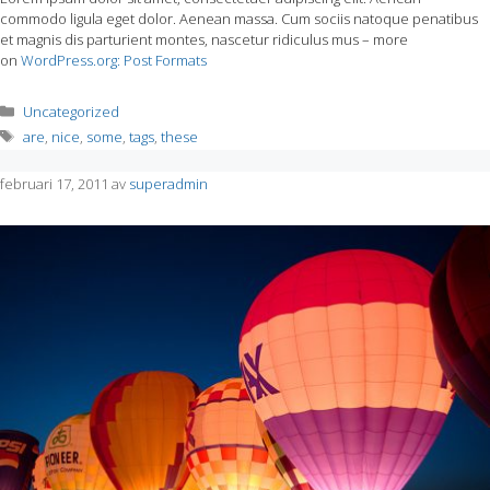
commodo ligula eget dolor. Aenean massa. Cum sociis natoque penatibus
et magnis dis parturient montes, nascetur ridiculus mus – more
on
WordPress.org: Post Formats
Kategorier
Uncategorized
Etiketter
are
,
nice
,
some
,
tags
,
these
februari 17, 2011
av
superadmin